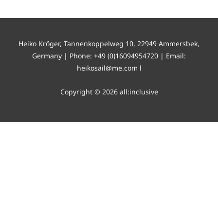
Heiko Kröger, Tannenkoppelweg 10, 22949 Ammersbek,
Germany | Phone: +49 (0)16094954720 | Email:
heikosail@me.com l
Copyright © 2026 all:inclusive